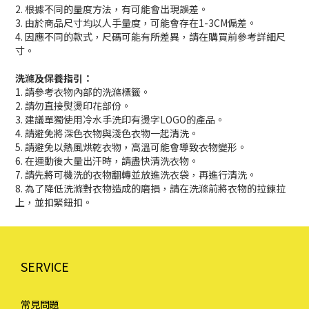
2. 根據不同的量度方法，有可能會出現誤差。
3. 由於商品尺寸均以人手量度，可能會存在1-3CM偏差。
4. 因應不同的款式，尺碼可能有所差異，請在購買前參考詳細尺
寸。
洗滌及保養指引：
1. 請參考衣物內部的洗滌標籤。
2. 請勿直接熨燙印花部份。
3. 建議單獨使用冷水手洗印有燙字LOGO的產品。
4. 請避免將深色衣物與淺色衣物一起清洗。
5. 請避免以熱風烘乾衣物，高溫可能會導致衣物變形。
6. 在運動後大量出汗時，請盡快清洗衣物。
7. 請先將可機洗的衣物翻轉並放進洗衣袋，再進行清洗。
8. 為了降低洗滌對衣物造成的磨損，請在洗滌前將衣物的拉鍊拉
上，並扣緊鈕扣。
SERVICE
常見問題