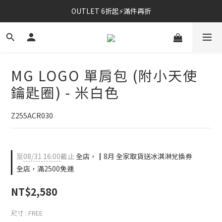
OUTLET 6折起⚡滿件再折
⚡春夏新品｜二件85折
⚡春夏新品｜二件85折
MG LOGO 單肩包 (附小天使
鑰匙圈) - 米白色
Z255ACR030
至
08/31 16:00
截止
全店，┃8月 全家取貨送冰淇淋兌換券
全店，滿2500免運
NT$2,580
尺寸
: FREE