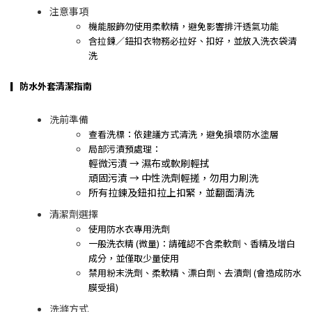
注意事項
機能服飾勿使用柔軟精，避免影響排汗透氣功能
含拉鍊／鈕扣衣物務必拉好、扣好，並放入洗衣袋清
洗
▎防水外套清潔指南
洗前準備
查看洗標：依建議方式清洗，避免損壞防水塗層
局部污漬預處理：
輕微污漬 → 濕布或軟刷輕拭
頑固污漬 → 中性洗劑輕搓，勿用力刷洗
所有拉鍊及鈕扣拉上扣緊，並翻面清洗
清潔劑選擇
使用防水衣專用洗劑
一般洗衣精 (微量)：請確認不含柔軟劑、香精及增白
成分，並僅取少量使用
禁用粉末洗劑、柔軟精、漂白劑、去漬劑 (會造成防水
膜受損)
洗滌方式