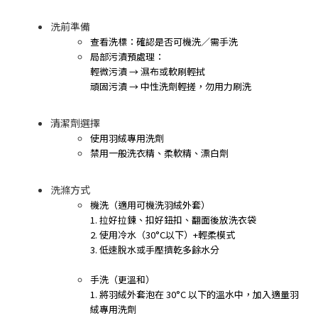
洗前準備
查看洗標：確認是否可機洗／需手洗
局部污漬預處理：
輕微污漬 → 濕布或軟刷輕拭
頑固污漬 → 中性洗劑輕搓，勿用力刷洗
清潔劑選擇
使用羽絨專用洗劑
禁用一般洗衣精、柔軟精、漂白劑
洗滌方式
機洗（適用可機洗羽絨外套）
1. 拉好拉鍊、扣好鈕扣、翻面後放洗衣袋
2. 使用冷水（30°C以下）+輕柔模式
3. 低速脫水或手壓擠乾多餘水分
手洗（更溫和）
1. 將羽絨外套泡在 30°C 以下的溫水中，加入適量羽
絨專用洗劑