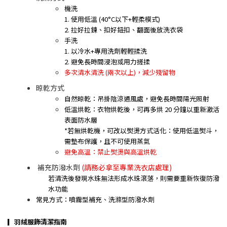
機洗
1. 使用低溫 (40°C以下+輕柔模式)
2. 拉好拉鍊、扣好鈕扣、翻面後放洗衣袋
手洗
1. 以冷水+專用洗劑輕輕揉洗
2. 避免長時間浸泡或用力搓揉
多次清水清洗 (兩次以上)，減少殘留物
晾乾方式
自然晾乾：吊掛陰涼通風處，避免長時間陽光照射
低溫烘乾
：衣物烘乾後，可再多烘 20 分鐘以重新激活
表面防水層
*若無烘乾機，可改以熨燙方式活化：使用低溫熨斗，
需墊布保護，且不可使用蒸氣
避免高溫：禁止熨燙與高溫烘乾
補充防潑水劑
(請務必拿至專業洗衣店處理)
若清洗後發現水珠無法形成水珠滾落，則需要重新恢復防潑
水功能
常見方式：噴霧型補充、洗滌型防潑水劑
▎羽絨服飾清潔指南