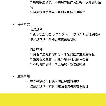
2.
輕輕按壓清洗，不要用力搓揉或扭乾，以免羽絨結
塊
3. 用清水沖洗數次，直到洗劑完全沖乾淨
晾乾方式
低溫烘乾
1.使用低溫烘乾（40°C 以下），放入2-3 顆乾淨的網
球／烘衣球，幫助羽絨恢復蓬鬆度
自然晾乾
1. 用毛巾壓乾多餘水分，平鋪於陰涼通風處晾乾
2. 避免陽光直射，以免外層布料受損或褪色
3. 不時輕拍羽絨，防止結塊、恢復蓬鬆度
注意事項
完全乾燥後再收納，防止發霉與異味
勿高溫烘乾，避免羽絨油脂流失影響保暖性