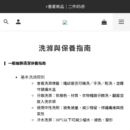
⚡春夏新品｜二件85折
⚡春夏新品｜二件85折
加入會員/綁定LINE，首購最高折$400
OUTLET 6折起⚡滿件再折
洗滌與保養指南
⚡春夏新品｜二件85折
▎一般服飾清潔保養指南
基本洗滌原則
查看洗滌標籤：確認是否可機洗／手洗／乾洗，並遵
守建議水溫
分類洗滌：依顏色、材質、衣物種類分開洗。翻面並
放入洗衣袋
使用中性洗劑：避免過量，減少殘留，保護纖維與透
氣性
冷水洗滌：30°C以下可減少縮水、褪色、變形