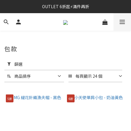
OUTLET 6折起⚡滿件再折
⚡春夏新品｜二件85折
⚡春夏新品｜二件85折
包款
套
用
篩選
篩
選
商品排序
每頁顯示 24 個
(0/20)
尺
5折
6折
寸
FREE
(79)