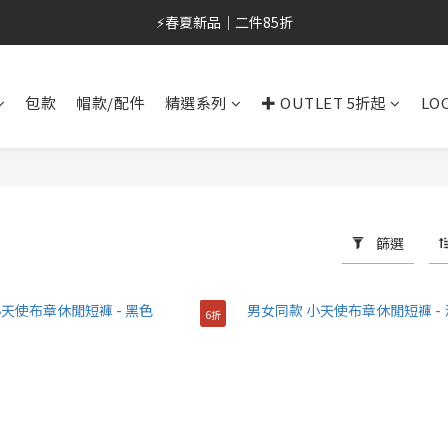
⚡春夏新品｜二件85折
⚡春夏新品｜二件85折
加入會員/綁定LINE，首購最高折$400
包款
帽款/配件
精選系列
✚ OUTLET 5折起
LO
OUTLET 6折起⚡滿件再折
⚡春夏新品｜二件85折
篩選
6折