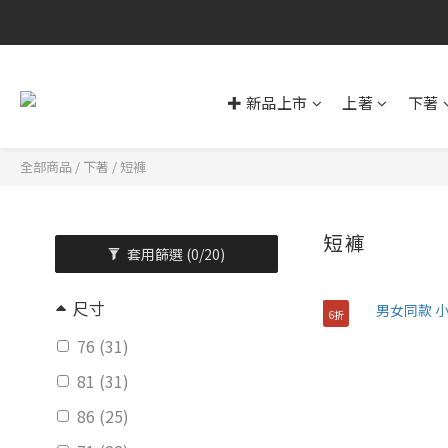
✚ 新品上市
上著
下著
全部商品
/
下著
/
短褲
短褲
套用篩選
(0/20)
尺寸
6折
76 (31)
81 (31)
86 (25)