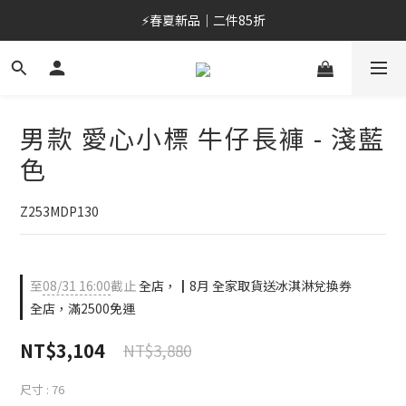
⚡春夏新品｜二件85折
⚡春夏新品｜二件85折
加入會員/綁定LINE，首購最高折$400
OUTLET 6折起⚡滿件再折
男款 愛心小標 牛仔長褲 - 淺藍
⚡春夏新品｜二件85折
色
Z253MDP130
至
08/31 16:00
截止
全店，┃8月 全家取貨送冰淇淋兌換券
全店，滿2500免運
NT$3,104
NT$3,880
尺寸
: 76