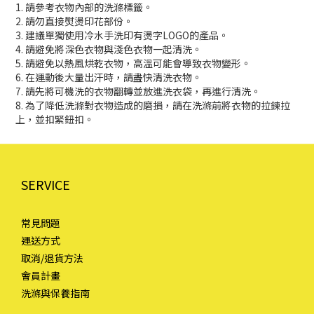
1. 請參考衣物內部的洗滌標籤。
2. 請勿直接熨燙印花部份。
3. 建議單獨使用冷水手洗印有燙字LOGO的產品。
4. 請避免將深色衣物與淺色衣物一起清洗。
5. 請避免以熱風烘乾衣物，高溫可能會導致衣物變形。
6. 在運動後大量出汗時，請盡快清洗衣物。
7. 請先將可機洗的衣物翻轉並放進洗衣袋，再進行清洗。
8. 為了降低洗滌對衣物造成的磨損，請在洗滌前將衣物的拉鍊拉
上，並扣緊鈕扣。
SERVICE
常見問題
運送方式
取消/退貨方法
會員計畫
洗滌與保養指南