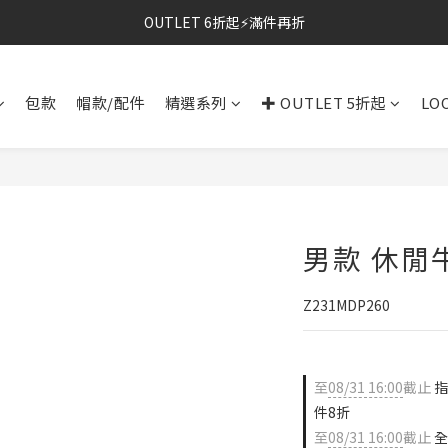
OUTLET 6折起⚡滿件再折
⚡春夏新品｜二件85折
⚡春夏新品｜二件85折
包款
帽款/配件
精選系列
✚ OUTLET 5折起
LO
男款 休閒牛
Z231MDP260
至
08/31 16:00
截止
指
件8折
至
08/31 16:00
截止
全