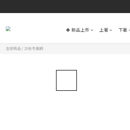
✚ 新品上市
上著
下著
全部商品
/
25秋冬服飾