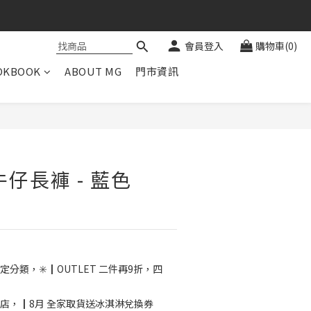
會員登入
購物車(0)
OKBOOK
ABOUT MG
門市資訊
立即購買
仔長褲 - 藍色
定分類，✳️┃OUTLET 二件再9折，四
店，┃8月 全家取貨送冰淇淋兌換券