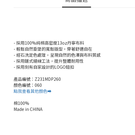
- 採用100%純棉高密度13oz丹寧布料
- 輕鬆自然垂墜的寬鬆版型，穿著舒適自在
- 經石洗定色處理，呈現自然的色澤與布料質感
- 採用鏈式縫線工法，提升整體耐用性
- 採用刻有自家設計的LOGO鈕扣
產品編號：Z231MDP260
顏色編號：060
點我查看其他顏色➡️
棉100%
Made in CHINA