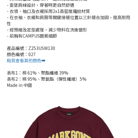
- 垂墜肩線設計，穿著時更自然舒適
- 衣領、袖口及衣襬採用2x1高密度羅紋材質
- 在衣袖、衣襬和肩膀等關鍵接縫位置以三針縫合加固，提高耐用
性
- 經預縮及定型處理，減少物料在洗後變形
- 前胸有CAMPUS圖案細節
產品編號：Z253USW130
顏色編號：027
點我查看其他顏色➡️
表布1：棉 61%、聚酯纖維 39%
表布2：棉 95%、聚氨酯（彈性纖維）5%
Made in 中國