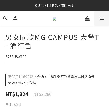
OUTLET 6折起⚡滿件再折
⚡春夏新品｜二件85折
⚡春夏新品｜二件85折
男女同款MG CAMPUS 大學T
- 酒紅色
Z253USW130
至
08/31 16:00
截止
全店，┃8月 全家取貨送冰淇淋兌換券
全店，滿2500免運
NT$1,824
NT$2,280
尺寸
: S(90)