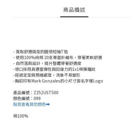
商品描述
- 寬鬆舒適版型的圓領短袖T恤
- 使用100%純棉 20支單面針織布，穿著柔軟舒適
- 自然落肩設計，提升整體穿著舒適度
-領口採用具適當彈性與回復力的1x1棉彈羅紋
-經過定型與預縮處理，洗後不易變形
-胸前印有Mark Gonzales的小尺寸簽名字樣Logo
產品編號：Z252UST500
顏色編號：099
點我查看其他顏色➡️
棉100%