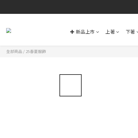
✚ 新品上市
上著
下著
全部商品
/
25春夏服飾