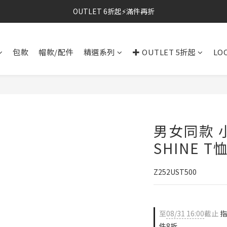
OUTLET 6折起⚡滿件再折
⚡春夏新品｜二件85折
⚡春夏新品｜二件85折
包款
帽款/配件
精選系列
✚ OUTLET 5折起
LO
男女同款 小
SHINE T恤
Z252UST500
至
08/31 16:00
截止
指
件8折