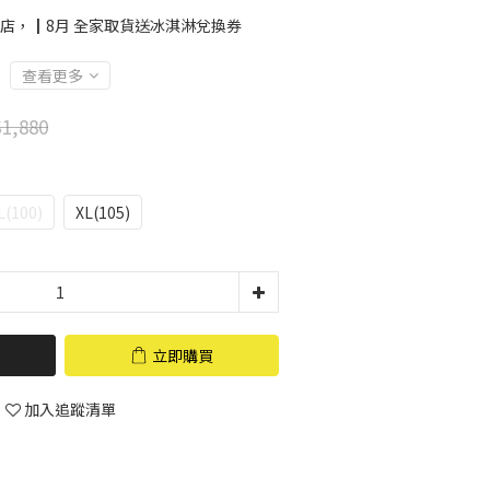
店，┃8月 全家取貨送冰淇淋兌換券
查看更多
1,880
L(100)
XL(105)
立即購買
加入追蹤清單