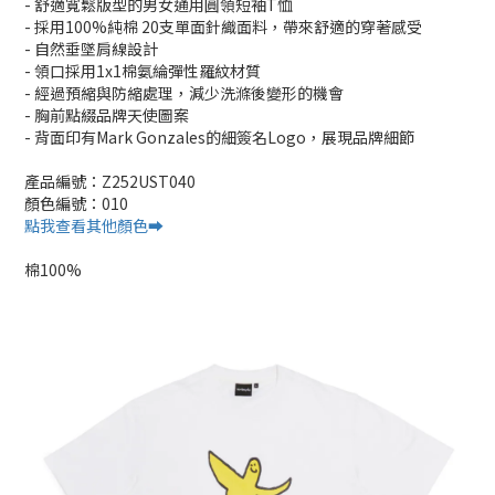
- 舒適寬鬆版型的男女通用圓領短袖T恤
- 採用100%純棉 20支單面針織面料，帶來舒適的穿著感受
- 自然垂墜肩線設計
- 領口採用1x1棉氨綸彈性羅紋材質
- 經過預縮與防縮處理，減少洗滌後變形的機會
- 胸前點綴品牌天使圖案
- 背面印有Mark Gonzales的細簽名Logo，展現品牌細節
產品編號：Z252UST040
顏色編號：010
點我查看其他顏色➡️
棉100%