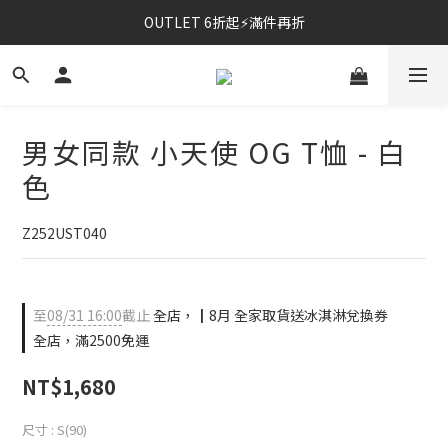
OUTLET 6折起⚡滿件再折
⚡春夏新品｜二件85折
⚡春夏新品｜二件85折
男女同款 小天使 OG T恤 - 白
色
Z252UST040
至
08/31 16:00
截止
全店，┃8月 全家取貨送冰淇淋兌換券
全店，滿2500免運
NT$1,680
尺寸
: S(90)