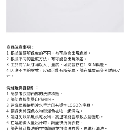
商品注意事項：
1. 根據螢幕解像度的不同，有可能會出現色差。
2. 根據不同的量度方法，有可能會出現誤差。
3. 由於商品尺寸均以人手量度，可能會存在1-3CM偏差。
4. 因應不同的款式，尺碼可能有所差異，請在購買前參考詳細尺
寸。
洗滌及保養指引：
1. 請參考衣物內部的洗滌標籤。
2. 請勿直接熨燙印花部份。
3. 建議單獨使用冷水手洗印有燙字LOGO的產品。
4. 請避免將深色衣物與淺色衣物一起清洗。
5. 請避免以熱風烘乾衣物，高溫可能會導致衣物變形。
6. 在運動後大量出汗時，請盡快清洗衣物。
7. 請先將可機洗的衣物翻轉並放進洗衣袋，再進行清洗。