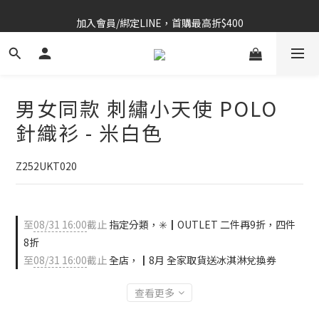
加入會員/綁定LINE，首購最高折$400
⚡春夏新品｜二件85折
OUTLET 6折起⚡滿件再折
⚡春夏新品｜二件85折
男女同款 刺繡小天使 POLO
針織衫 - 米白色
Z252UKT020
至
08/31 16:00
截止
指定分類，✳️┃OUTLET 二件再9折，四件
8折
至
08/31 16:00
截止
全店，┃8月 全家取貨送冰淇淋兌換券
查看更多