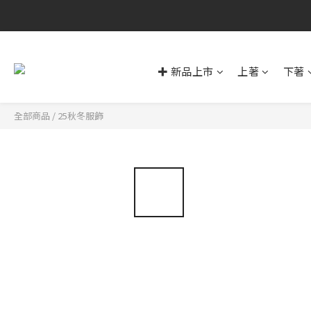
✚ 新品上市
上著
下著
全部商品
/
25秋冬服飾