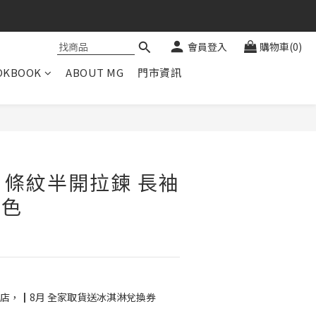
會員登入
購物車(0)
OKBOOK
ABOUT MG
門市資訊
立即購買
V 條紋半開拉鍊 長袖
藍色
店，┃8月 全家取貨送冰淇淋兌換券