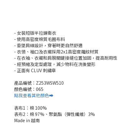
- 女裝短版半拉鍊衛衣
- 使用高密度棉質毛圈布料
- 垂墜肩線設計，穿著時更自然舒適
- 衣領、袖口及衣襬採用2x1高密度羅紋材質
- 在衣袖、衣襬和肩膀關鍵接縫位置加固，提高耐用性
- 經預縮及定型處理，減少物料在洗後變形
- 正面有 CLUV 刺繡章
產品編號：Z253WSW510
顏色編號：065
點我查看其他顏色➡️
表布1：棉 100%
表布2：棉 97%、聚氨酯（彈性纖維）3%
Made in 越南