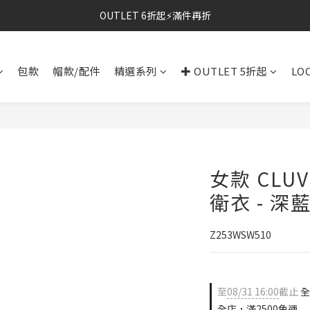
OUTLET 6折起⚡滿件再折
⚡春夏新品｜二件85折
⚡春夏新品｜二件85折
包款
帽款/配件
精選系列
✚ OUTLET 5折起
LO
女款 CLU
衛衣 - 深
Z253WSW510
至
08/31 16:00
截止
全
全店，滿2500免運