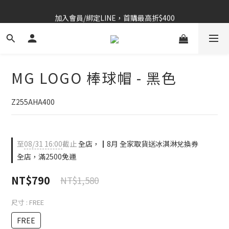
加入會員/綁定LINE，首購最高折$400
⚡春夏新品｜二件85折
OUTLET 6折起⚡滿件再折
⚡春夏新品｜二件85折
MG LOGO 棒球帽 - 黑色
Z255AHA400
至
08/31 16:00
截止
全店，┃8月 全家取貨送冰淇淋兌換券
全店，滿2500免運
NT$790
NT$1,580
尺寸
: FREE
FREE