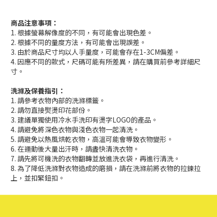
商品注意事項：
1. 根據螢幕解像度的不同，有可能會出現色差。
2. 根據不同的量度方法，有可能會出現誤差。
3. 由於商品尺寸均以人手量度，可能會存在1-3CM偏差。
4. 因應不同的款式，尺碼可能有所差異，請在購買前參考詳細尺
寸。
洗滌及保養指引：
1. 請參考衣物內部的洗滌標籤。
2. 請勿直接熨燙印花部份。
3. 建議單獨使用冷水手洗印有燙字LOGO的產品。
4. 請避免將深色衣物與淺色衣物一起清洗。
5. 請避免以熱風烘乾衣物，高溫可能會導致衣物變形。
6. 在運動後大量出汗時，請盡快清洗衣物。
7. 請先將可機洗的衣物翻轉並放進洗衣袋，再進行清洗。
8. 為了降低洗滌對衣物造成的磨損，請在洗滌前將衣物的拉鍊拉
上，並扣緊鈕扣。