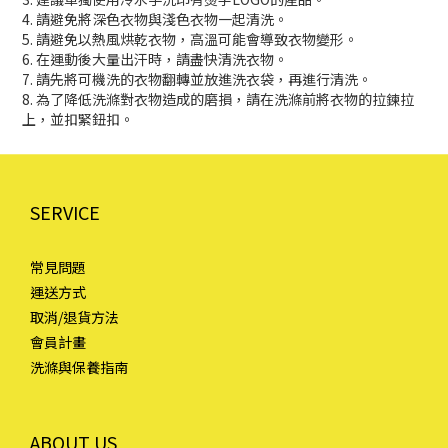
4. 請避免將深色衣物與淺色衣物一起清洗。
5. 請避免以熱風烘乾衣物，高溫可能會導致衣物變形。
6. 在運動後大量出汗時，請盡快清洗衣物。
7. 請先將可機洗的衣物翻轉並放進洗衣袋，再進行清洗。
8. 為了降低洗滌對衣物造成的磨損，請在洗滌前將衣物的拉鍊拉
上，並扣緊鈕扣。
SERVICE
常見問題
運送方式
取消/退貨方法
會員計畫
洗滌與保養指南
ABOUT US