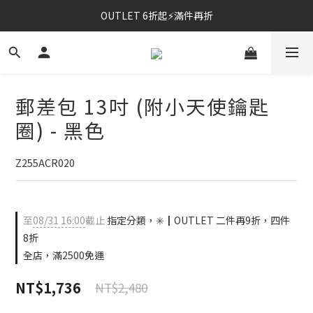
OUTLET 6折起⚡滿件再折
⚡春夏新品｜二件85折
⚡春夏新品｜二件85折
郵差包 13吋 (附小天使鑰匙
圈) - 黑色
Z255ACR020
至
08/31 16:00
截止
指定分類，✳️┃OUTLET 二件再9折，四件
8折
全店，滿2500免運
NT$1,736
NT$2,480