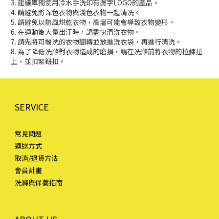
3. 建議單獨使用冷水手洗印有燙字LOGO的產品。
4. 請避免將深色衣物與淺色衣物一起清洗。
5. 請避免以熱風烘乾衣物，高溫可能會導致衣物變形。
6. 在運動後大量出汗時，請盡快清洗衣物。
7. 請先將可機洗的衣物翻轉並放進洗衣袋，再進行清洗。
8. 為了降低洗滌對衣物造成的磨損，請在洗滌前將衣物的拉鍊拉
上，並扣緊鈕扣。
SERVICE
常見問題
運送方式
取消/退貨方法
會員計畫
洗滌與保養指南