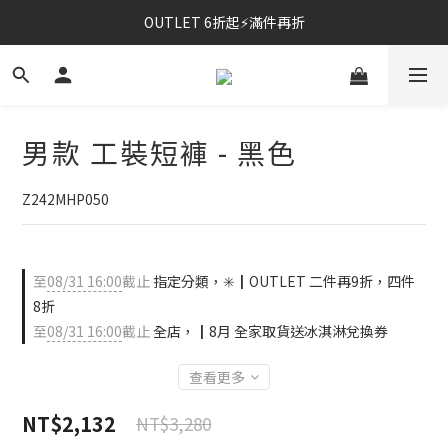
OUTLET 6折起⚡滿件再折
⚡春夏新品｜二件85折
⚡春夏新品｜二件85折
男款 工裝短褲 - 黑色
Z242MHP050
至
08/31 16:00
截止
指定分類，✳️┃OUTLET 二件再9折，四件
8折
至
08/31 16:00
截止
全店，┃8月 全家取貨送冰淇淋兌換券
查看更多
NT$2,132
NT$3,280