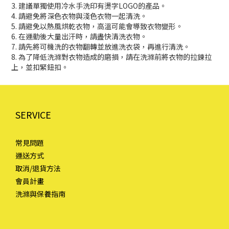
3. 建議單獨使用冷水手洗印有燙字LOGO的產品。
4. 請避免將深色衣物與淺色衣物一起清洗。
5. 請避免以熱風烘乾衣物，高溫可能會導致衣物變形。
6. 在運動後大量出汗時，請盡快清洗衣物。
7. 請先將可機洗的衣物翻轉並放進洗衣袋，再進行清洗。
8. 為了降低洗滌對衣物造成的磨損，請在洗滌前將衣物的拉鍊拉
上，並扣緊鈕扣。
SERVICE
常見問題
運送方式
取消/退貨方法
會員計畫
洗滌與保養指南