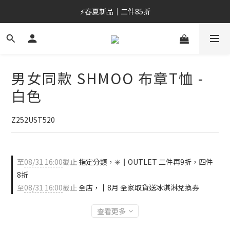
⚡春夏新品｜二件85折
⚡春夏新品｜二件85折
加入會員/綁定LINE，首購最高折$400
OUTLET 6折起⚡滿件再折
男女同款 SHMOO 布章T恤 -
⚡春夏新品｜二件85折
白色
Z252UST520
至
08/31 16:00
截止
指定分類，✳️┃OUTLET 二件再9折，四件
8折
至
08/31 16:00
截止
全店，┃8月 全家取貨送冰淇淋兌換券
查看更多