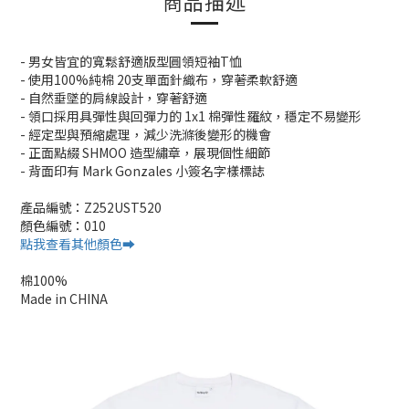
商品描述
- 男女皆宜的寬鬆舒適版型圓領短袖T恤
- 使用100%純棉 20支單面針織布，穿著柔軟舒適
- 自然垂墜的肩線設計，穿著舒適
- 領口採用具彈性與回彈力的 1x1 棉彈性羅紋，穩定不易變形
- 經定型與預縮處理，減少洗滌後變形的機會
- 正面點綴 SHMOO 造型繡章，展現個性細節
- 背面印有 Mark Gonzales 小簽名字樣標誌
產品編號：Z252UST520
顏色編號：010
點我查看其他顏色➡️
棉100%
Made in CHINA