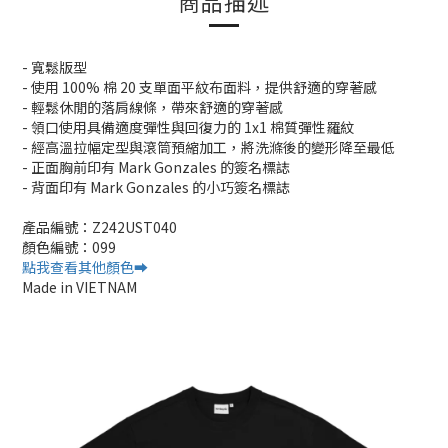
商品描述
- 寬鬆版型
- 使用 100% 棉 20 支單面平紋布面料，提供舒適的穿著感
- 輕鬆休閒的落肩線條，帶來舒適的穿著感
- 領口使用具備適度彈性與回復力的 1x1 棉質彈性羅紋
- 經高溫拉幅定型與滾筒預縮加工，將洗滌後的變形降至最低
- 正面胸前印有 Mark Gonzales 的簽名標誌
- 背面印有 Mark Gonzales 的小巧簽名標誌
產品編號：Z242UST040
顏色編號：099
點我查看其他顏色➡️
Made in VIETNAM