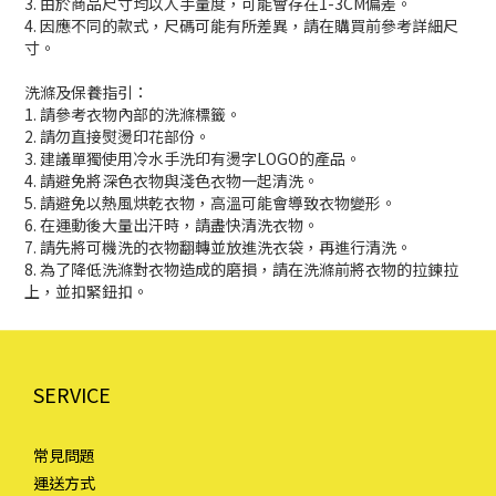
3. 由於商品尺寸均以人手量度，可能會存在1-3CM偏差。
4. 因應不同的款式，尺碼可能有所差異，請在購買前參考詳細尺
寸。
洗滌及保養指引：
1. 請參考衣物內部的洗滌標籤。
2. 請勿直接熨燙印花部份。
3. 建議單獨使用冷水手洗印有燙字LOGO的產品。
4. 請避免將深色衣物與淺色衣物一起清洗。
5. 請避免以熱風烘乾衣物，高溫可能會導致衣物變形。
6. 在運動後大量出汗時，請盡快清洗衣物。
7. 請先將可機洗的衣物翻轉並放進洗衣袋，再進行清洗。
8. 為了降低洗滌對衣物造成的磨損，請在洗滌前將衣物的拉鍊拉
上，並扣緊鈕扣。
SERVICE
常見問題
運送方式