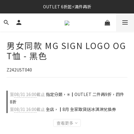
OUTLET 6折起⚡滿件再折
⚡春夏新品｜二件85折
⚡春夏新品｜二件85折
男女同款 MG SIGN LOGO OG
T恤 - 黑色
Z242UST040
至
08/31 16:00
截止
指定分類，✳️┃OUTLET 二件再9折，四件
8折
至
08/31 16:00
截止
全店，┃8月 全家取貨送冰淇淋兌換券
查看更多