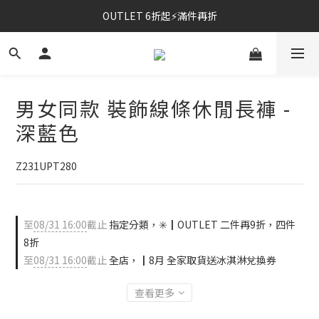
OUTLET 6折起⚡滿件再折
⚡春夏新品｜二件85折
⚡春夏新品｜二件85折
男女同款 裝飾線條休閒長褲 -
深藍色
Z231UPT280
至
08/31 16:00
截止
指定分類，✳️┃OUTLET 二件再9折，四件
8折
至
08/31 16:00
截止
全店，┃8月 全家取貨送冰淇淋兌換券
查看更多