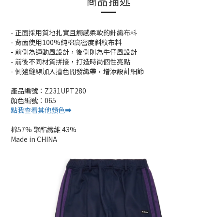
商品描述
- 正面採用質地扎實且觸感柔軟的針織布料
- 背面使用100%純棉高密度斜紋布料
- 前側為運動風設計，後側則為牛仔風設計
- 前後不同材質拼接，打造時尚個性亮點
- 側邊縫線加入撞色開發織帶，增添設計細節
產品編號：Z231UPT280
顏色編號：065
點我查看其他顏色➡️
棉57% 聚酯纖維 43%
Made in CHINA