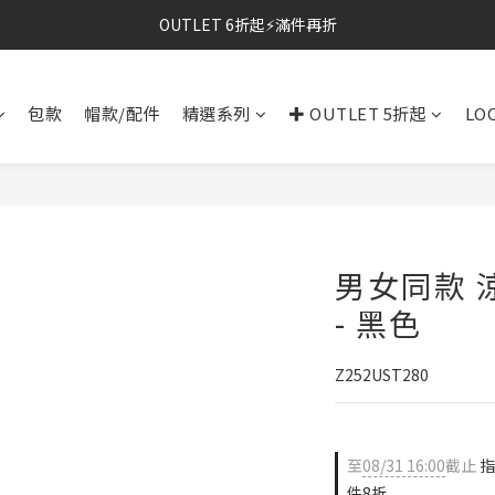
OUTLET 6折起⚡滿件再折
⚡春夏新品｜二件85折
⚡春夏新品｜二件85折
包款
帽款/配件
精選系列
✚ OUTLET 5折起
LO
男女同款 
- 黑色
Z252UST280
至
08/31 16:00
截止
指
件8折