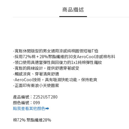
商品描述
-寬鬆休閒版型的男女通用涼感純棉圓領短袖T恤
-採用72%棉 + 28%聚酯纖維的30支AeroCool涼感棉布料
-領口使用具適當彈性與回復力的1x1純棉彈性羅紋
-寬鬆的肩線設計，提供舒適穿著感受
-觸感涼爽、穿著清爽舒適
-AeroCool技術，具有吸濕快乾功能，保持乾爽
-正面印有衝浪小天使圖案
產品編號：Z252UST280
顏色編號：099
點我查看其他顏色➡️
棉72% 聚酯纖維28%