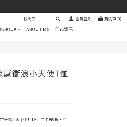
會員登入
購物車(0)
OKBOOK
ABOUT MG
門市資訊
立即購買
涼感衝浪小天使T恤
定分類，✳️┃OUTLET 二件再9折，四