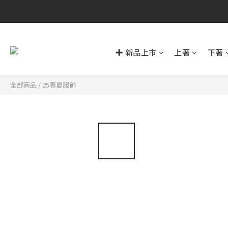
✚ 新品上市
上著
下著
全部商品
/
25春夏服飾