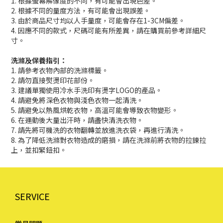
1. 根據螢幕解像度的不同，有可能會出現色差。
2. 根據不同的量度方法，有可能會出現誤差。
3. 由於商品尺寸均以人手量度，可能會存在1-3CM偏差。
4. 因應不同的款式，尺碼可能有所差異，請在購買前參考詳細尺
寸。
洗滌及保養指引：
1. 請參考衣物內部的洗滌標籤。
2. 請勿直接熨燙印花部份。
3. 建議單獨使用冷水手洗印有燙字LOGO的產品。
4. 請避免將深色衣物與淺色衣物一起清洗。
5. 請避免以熱風烘乾衣物，高溫可能會導致衣物變形。
6. 在運動後大量出汗時，請盡快清洗衣物。
7. 請先將可機洗的衣物翻轉並放進洗衣袋，再進行清洗。
8. 為了降低洗滌對衣物造成的磨損，請在洗滌前將衣物的拉鍊拉
上，並扣緊鈕扣。
SERVICE