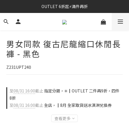
OUTLET 6折起⚡滿件再折
⚡春夏新品｜二件85折
⚡春夏新品｜二件85折
男女同款 復古尼龍縮口休閒長
褲 - 黑色
Z231UPT240
至
08/31 16:00
截止
指定分類，✳️┃OUTLET 二件再9折，四件
8折
至
08/31 16:00
截止
全店，┃8月 全家取貨送冰淇淋兌換券
查看更多