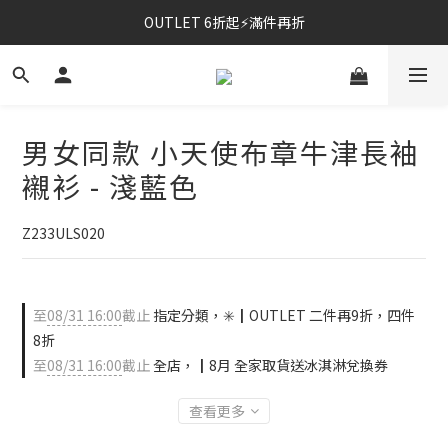
OUTLET 6折起⚡滿件再折
⚡春夏新品｜二件85折
⚡春夏新品｜二件85折
男女同款 小天使布章牛津長袖
襯衫 - 淺藍色
Z233ULS020
至
08/31 16:00
截止
指定分類，✳️┃OUTLET 二件再9折，四件
8折
至
08/31 16:00
截止
全店，┃8月 全家取貨送冰淇淋兌換券
查看更多