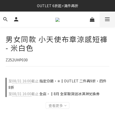
OUTLET 6折起⚡滿件再折
⚡春夏新品｜二件85折
⚡春夏新品｜二件85折
男女同款 小天使布章涼感短褲
- 米白色
Z252UHP030
至
08/31 16:00
截止
指定分類，✳️┃OUTLET 二件再9折，四件
8折
至
08/31 16:00
截止
全店，┃8月 全家取貨送冰淇淋兌換券
查看更多