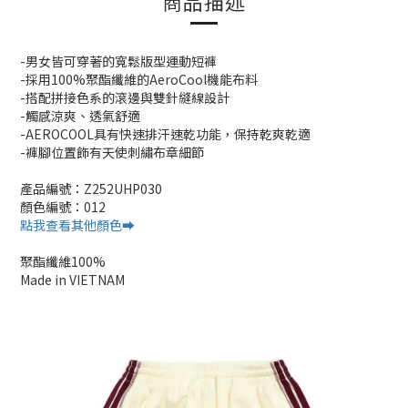
商品描述
-男女皆可穿著的寬鬆版型運動短褲
-採用100%聚酯纖維的AeroCool機能布料
-搭配拼接色系的滾邊與雙針縫線設計
-觸感涼爽、透氣舒適
-AEROCOOL具有快速排汗速乾功能，保持乾爽乾適
-褲腳位置飾有天使刺繡布章細節
產品編號：Z252UHP030
顏色編號：012
點我查看其他顏色➡️
聚酯纖維100%
Made in VIETNAM