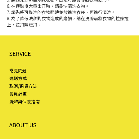
6. 在運動後大量出汗時，請盡快清洗衣物。
7. 請先將可機洗的衣物翻轉並放進洗衣袋，再進行清洗。
8. 為了降低洗滌對衣物造成的磨損，請在洗滌前將衣物的拉鍊拉
上，並扣緊鈕扣。
SERVICE
常見問題
運送方式
取消/退貨方法
會員計畫
洗滌與保養指南
ABOUT US