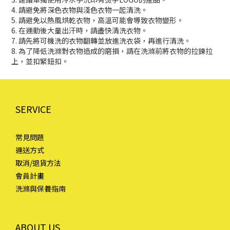
4. 請避免將深色衣物與淺色衣物一起清洗。
5. 請避免以熱風烘乾衣物，高溫可能會導致衣物變形。
6. 在運動後大量出汗時，請盡快清洗衣物。
7. 請先將可機洗的衣物翻轉並放進洗衣袋，再進行清洗。
8. 為了降低洗滌對衣物造成的磨損，請在洗滌前將衣物的拉鍊拉
上，並扣緊鈕扣。
SERVICE
常見問題
運送方式
取消/退貨方法
會員計畫
洗滌與保養指南
ABOUT US