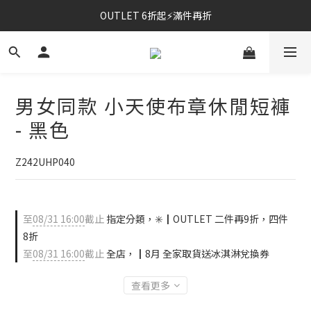
OUTLET 6折起⚡滿件再折
⚡春夏新品｜二件85折
⚡春夏新品｜二件85折
男女同款 小天使布章休閒短褲
- 黑色
Z242UHP040
至
08/31 16:00
截止
指定分類，✳️┃OUTLET 二件再9折，四件
8折
至
08/31 16:00
截止
全店，┃8月 全家取貨送冰淇淋兌換券
查看更多