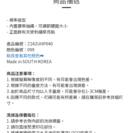
商品描述
- 標準版型
- 內置腰帶抽繩，可調節腰圍大小
- 正面飾有天使刺繡章亮點
產品編號：Z242UHP040
顏色編號：099
點我查看其他顏色➡️
Made in SOUTH KOREA
商品注意事項：
1. 根據螢幕解像度的不同，有可能會出現色差。
2. 根據不同的量度方法，有可能會出現誤差。
3. 由於商品尺寸均以人手量度，可能會存在1-3CM偏差。
4. 因應不同的款式，尺碼可能有所差異，請在購買前參考詳細尺
寸。
洗滌及保養指引：
1. 請參考衣物內部的洗滌標籤。
2. 請勿直接熨燙印花部份。
3. 建議單獨使用冷水手洗印有燙字LOGO的產品。