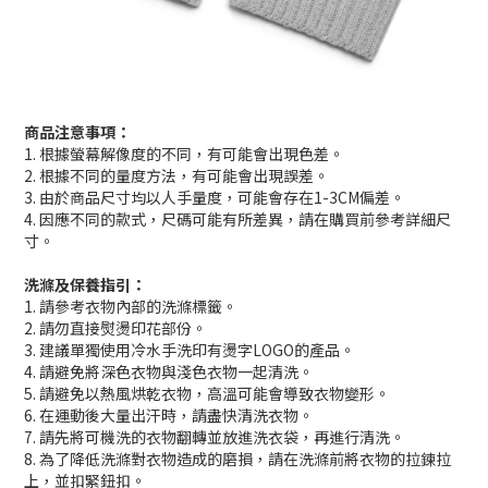
商品注意事項：
1. 根據螢幕解像度的不同，有可能會出現色差。
2. 根據不同的量度方法，有可能會出現誤差。
3. 由於商品尺寸均以人手量度，可能會存在1-3CM偏差。
4. 因應不同的款式，尺碼可能有所差異，請在購買前參考詳細尺
寸。
洗滌及保養指引：
1. 請參考衣物內部的洗滌標籤。
2. 請勿直接熨燙印花部份。
3. 建議單獨使用冷水手洗印有燙字LOGO的產品。
4. 請避免將深色衣物與淺色衣物一起清洗。
5. 請避免以熱風烘乾衣物，高溫可能會導致衣物變形。
6. 在運動後大量出汗時，請盡快清洗衣物。
7. 請先將可機洗的衣物翻轉並放進洗衣袋，再進行清洗。
8. 為了降低洗滌對衣物造成的磨損，請在洗滌前將衣物的拉鍊拉
上，並扣緊鈕扣。