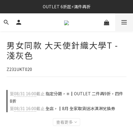
OUTLET 6折起⚡滿件再折
⚡春夏新品｜二件85折
⚡春夏新品｜二件85折
男女同款 大天使針織大學T -
淺灰色
Z231UKT020
至
08/31 16:00
截止
指定分類，✳️┃OUTLET 二件再9折，四件
8折
至
08/31 16:00
截止
全店，┃8月 全家取貨送冰淇淋兌換券
查看更多