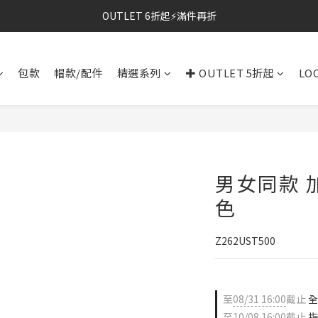
OUTLET 6折起⚡滿件再折
⚡春夏新品｜二件85折
⚡春夏新品｜二件85折
包款
帽款/配件
精選系列
✚ OUTLET 5折起
LO
男女同款 加
色
Z262UST500
至
08/31 16:00
截止
全
至
10/08 16:00
截止
指