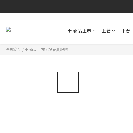
✚ 新品上市
上著
下著
全部商品
/
✚ 新品上市
/
26春夏服飾