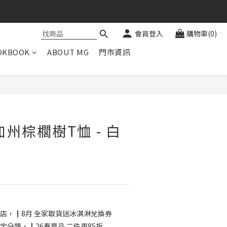
會員登入
購物車(0)
OKBOOK
ABOUT MG
門市資訊
立即購買
州棕櫚樹T恤 - 白
店，┃8月 全家取貨送冰淇淋兌換券
定分類，┃26春夏品 二件再85折