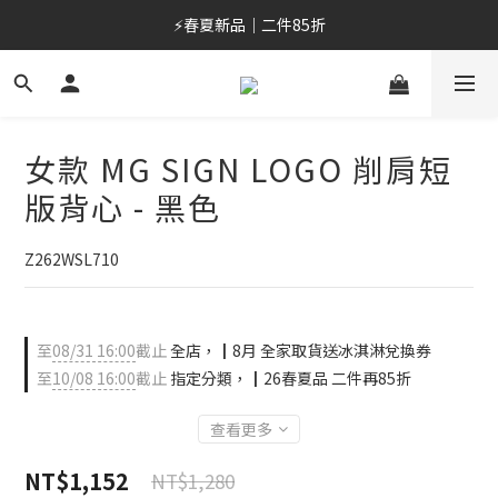
⚡春夏新品｜二件85折
⚡春夏新品｜二件85折
加入會員/綁定LINE，首購最高折$400
OUTLET 6折起⚡滿件再折
女款 MG SIGN LOGO 削肩短
⚡春夏新品｜二件85折
版背心 - 黑色
Z262WSL710
至
08/31 16:00
截止
全店，┃8月 全家取貨送冰淇淋兌換券
至
10/08 16:00
截止
指定分類，┃26春夏品 二件再85折
查看更多
NT$1,152
NT$1,280