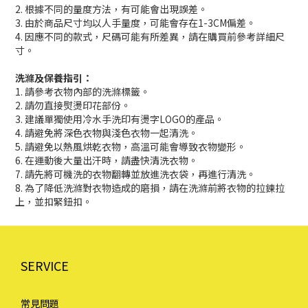
2. 根據不同的量度方法，有可能會出現誤差。
3. 由於商品尺寸均以人手量度，可能會存在1-3CM偏差。
4. 因應不同的款式，尺碼可能有所差異，請在購買前參考詳細尺
寸。
洗滌及保養指引：
1. 請參考衣物內部的洗滌標籤。
2. 請勿直接熨燙印花部份。
3. 建議單獨使用冷水手洗印有燙字LOGO的產品。
4. 請避免將深色衣物與淺色衣物一起清洗。
5. 請避免以熱風烘乾衣物，高溫可能會導致衣物變形。
6. 在運動後大量出汗時，請盡快清洗衣物。
7. 請先將可機洗的衣物翻轉並放進洗衣袋，再進行清洗。
8. 為了降低洗滌對衣物造成的磨損，請在洗滌前將衣物的拉鍊拉
上，並扣緊鈕扣。
SERVICE
常見問題