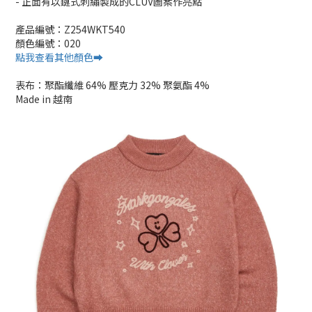
- 正面有以鏈式刺繡製成的CLUV圖案作亮點
產品編號：Z254WKT540
顏色編號：020
點我查看其他顏色➡️
表布：聚酯纖維 64% 壓克力 32% 聚氨酯 4%
Made in 越南