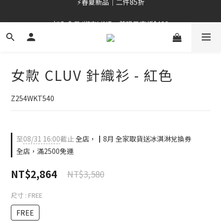
加入會員/綁定LINE，首購最高折$400
⚡春夏新品｜二件85折
OUTLET 6折起⚡滿件再折
⚡春夏新品｜二件85折
女款 CLUV 針織衫 - 紅色
Z254WKT540
至
08/31 16:00
截止
全店，┃8月 全家取貨送冰淇淋兌換券
全店，滿2500免運
NT$2,864
NT$3,580
尺寸
: FREE
FREE