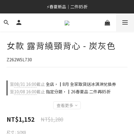
⚡春夏新品｜二件85折
⚡春夏新品｜二件85折
加入會員/綁定LINE，首購最高折$400
OUTLET 6折起⚡滿件再折
女款 露背繞頸背心 - 炭灰色
⚡春夏新品｜二件85折
Z262WSL730
至
08/31 16:00
截止
全店，┃8月 全家取貨送冰淇淋兌換券
至
10/08 16:00
截止
指定分類，┃26春夏品 二件再85折
查看更多
NT$1,152
NT$1,280
尺寸
: S(90)