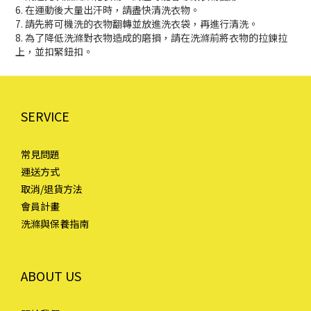
6. 在運動後大量出汗時，請盡快清洗衣物。
7. 請先將可機洗的衣物翻轉並放進洗衣袋，再進行清洗。
8. 為了降低洗滌對衣物造成的磨損，請在洗滌前將衣物的拉鍊拉
上，並扣緊鈕扣。
SERVICE
常見問題
運送方式
取消/退貨方法
會員計畫
洗滌與保養指南
ABOUT US