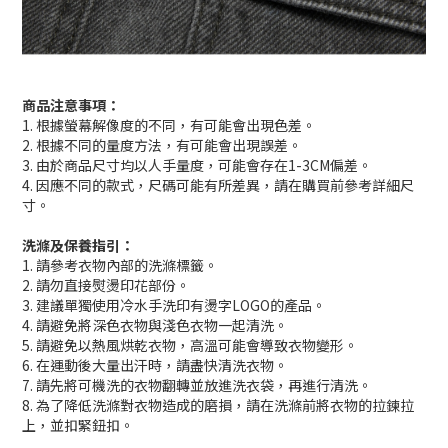
商品注意事項：
1. 根據螢幕解像度的不同，有可能會出現色差。
2. 根據不同的量度方法，有可能會出現誤差。
3. 由於商品尺寸均以人手量度，可能會存在1-3CM偏差。
4. 因應不同的款式，尺碼可能有所差異，請在購買前參考詳細尺
寸。
洗滌及保養指引：
1. 請參考衣物內部的洗滌標籤。
2. 請勿直接熨燙印花部份。
3. 建議單獨使用冷水手洗印有燙字LOGO的產品。
4. 請避免將深色衣物與淺色衣物一起清洗。
5. 請避免以熱風烘乾衣物，高溫可能會導致衣物變形。
6. 在運動後大量出汗時，請盡快清洗衣物。
7. 請先將可機洗的衣物翻轉並放進洗衣袋，再進行清洗。
8. 為了降低洗滌對衣物造成的磨損，請在洗滌前將衣物的拉鍊拉
上，並扣緊鈕扣。