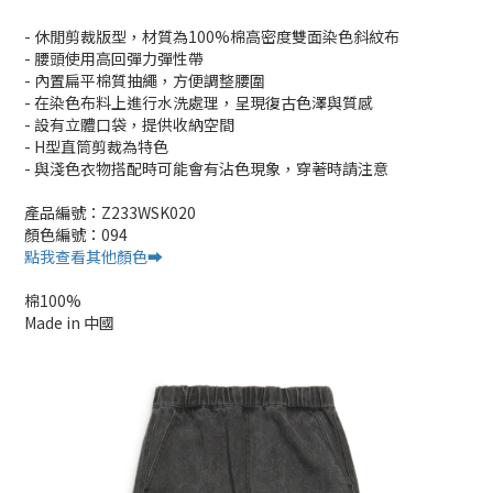
- 休閒剪裁版型，材質為100%棉高密度雙面染色斜紋布
- 腰頭使用高回彈力彈性帶
- 內置扁平棉質抽繩，方便調整腰圍
- 在染色布料上進行水洗處理，呈現復古色澤與質感
- 設有立體口袋，提供收納空間
- H型直筒剪裁為特色
- 與淺色衣物搭配時可能會有沾色現象，穿著時請注意
產品編號：Z233WSK020
顏色編號：094
點我查看其他顏色➡️
棉100%
Made in 中國