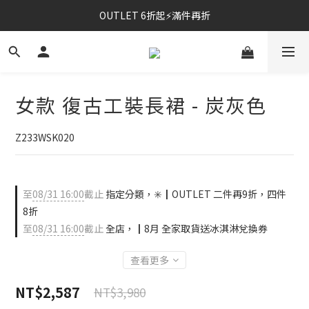
OUTLET 6折起⚡滿件再折
⚡春夏新品｜二件85折
⚡春夏新品｜二件85折
女款 復古工裝長裙 - 炭灰色
Z233WSK020
至
08/31 16:00
截止
指定分類，✳️┃OUTLET 二件再9折，四件
8折
至
08/31 16:00
截止
全店，┃8月 全家取貨送冰淇淋兌換券
查看更多
NT$2,587
NT$3,980