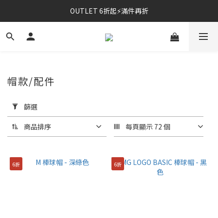
OUTLET 6折起⚡滿件再折
⚡春夏新品｜二件85折
⚡春夏新品｜二件85折
帽款/配件
套
用
篩選
篩
選
商品排序
每頁顯示 72 個
(0/20)
尺
6折
6折
寸
FREE
(96)